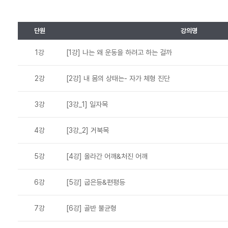
단원
강의명
1강
[1강] 나는 왜 운동을 하려고 하는 걸까
2강
[2강] 내 몸의 상태는- 자가 체형 진단
3강
[3강_1] 일자목
4강
[3강_2] 거북목
5강
[4강] 올라간 어깨&처진 어깨
6강
[5강] 굽은등&편평등
7강
[6강] 골반 불균형