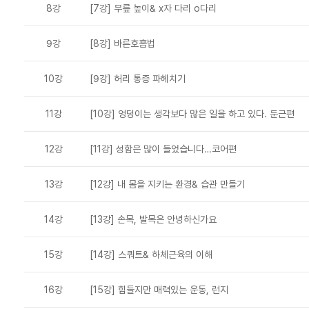
8강
[7강] 무릎 높이& x자 다리 o다리
9강
[8강] 바른호흡법
10강
[9강] 허리 통증 파헤치기
11강
[10강] 엉덩이는 생각보다 많은 일을 하고 있다. 둔근편
12강
[11강] 성함은 많이 들었습니다…코어편
13강
[12강] 내 몸을 지키는 환경& 습관 만들기
14강
[13강] 손목, 발목은 안녕하신가요
15강
[14강] 스쿼트& 하체근육의 이해
16강
[15강] 힘들지만 매력있는 운동, 런지