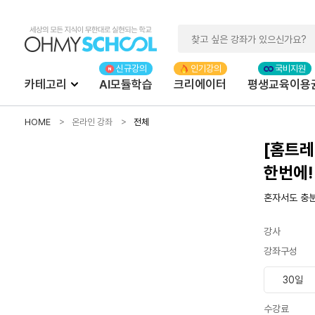
카테고리
AI모듈학습
크리에이터
평생교육이용
HOME
온라인 강좌
전체
[홈트레
한번에!
혼자서도 충분
강사
강좌구성
30일
수강료