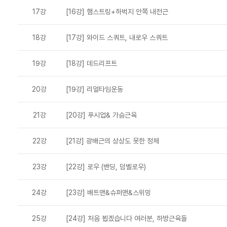
17강
[16강] 햄스트링+하벅지 안쪽 내전근
18강
[17강] 와이드 스쿼트, 내로우 스쿼트
19강
[18강] 데드리프트
20강
[19강] 리얼타임운동
21강
[20강] 푸시업& 가슴근육
22강
[21강] 광배근의 상상도 못한 정체
23강
[22강] 로우 (밴딩, 덤벨로우)
24강
[23강] 배트맨&슈퍼맨&스위밍
25강
[24강] 처음 뵙겠습니다 여러분, 하방근육들