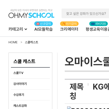
카테고리
AI모듈학습
크리에이터
평생교육이용
HOME
스쿨캐스트
오마이스
스쿨 캐스트
스쿨TV
제목
KG
강사이야기
칭
수강후기
캐스트강좌