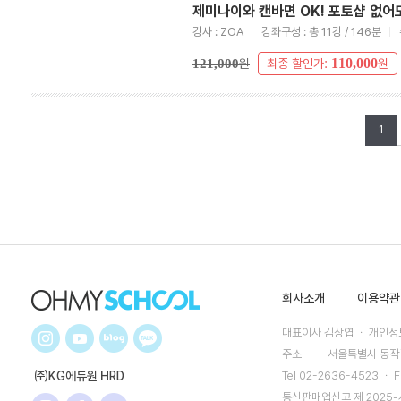
제미나이와 캔바면 OK! 포토샵 없어도
강사 : ZOA
강좌구성 : 총 11강 / 146분
110,000
121,000
원
최종 할인가:
원
1
회사소개
이용약관
대표이사 김상엽 ㆍ 개인정보
주소
서울특별시 동작구
㈜KG에듀원 HRD
Tel 02-2636-4523 ㆍ F
통신판매업신고 제 2025