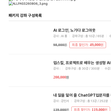
패키지 강좌 구성목록
AI 로그인, 노가다 로그아웃
강사 : AI 홍
강좌구성 : 총 10강 / 65분
수
49,000
98,000
원
최종 할인가:
원
업스킬, 프로젝트로 배우는 생성형 AI
강사 :
강좌구성 : 총 30강 / 300분
수강기
200,000
원
내 일을 덜어 줄 ChatGPT입문자를
강사 : 강민서
강좌구성 : 총 13강 / 252분
119,000
139,000
원
최종 할인가:
원