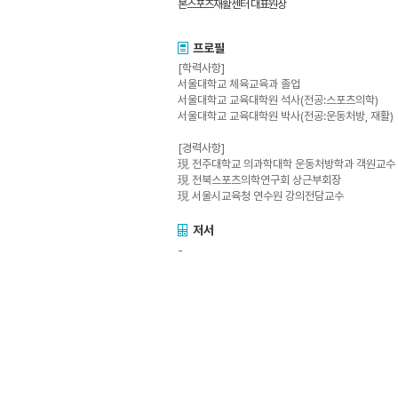
본스포츠재활센터 대표원장
프로필
[학력사항]
서울대학교 체육교육과 졸업
서울대학교 교육대학원 석사(전공:스포츠의학)
서울대학교 교육대학원 박사(전공:운동처방, 재활)
[경력사항]
現 전주대학교 의과학대학 운동처방학과 객원교수
現 전북스포츠의학연구회 상근부회장
現 서울시교육청 연수원 강의전담교수
저서
-