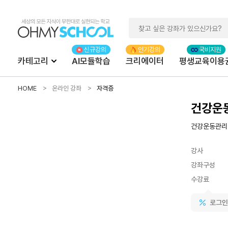
카테고리
AI모듈학습
크리에이터
평생교육이용
HOME
온라인 강좌
자격증
건강운동
건강운동관리
강사
강좌구성
수강료
로그인