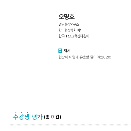
오명호
열린협상연구소
한국협상학회 이사
한국HRD교육센터 강사
저서
협상이 이렇게 유용할 줄이야(2020)
(총
0
건)