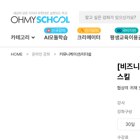
카테고리
AI모듈학습
크리에이터
평생교육이용
HOME
온라인 강좌
커뮤니케이션/리더쉽
[비즈니
스킬
협상의 귀재 
강사
강좌구성
30일
수강료