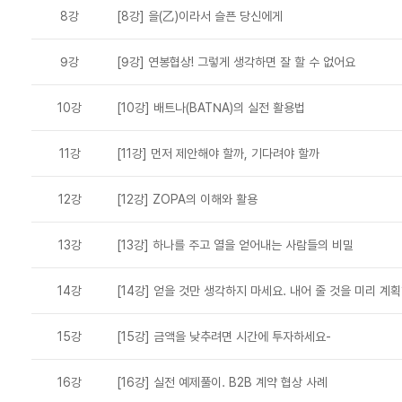
8강
[8강] 을(乙)이라서 슬픈 당신에게
9강
[9강] 연봉협상! 그렇게 생각하면 잘 할 수 없어요
10강
[10강] 배트나(BATNA)의 실전 활용법
11강
[11강] 먼저 제안해야 할까, 기다려야 할까
12강
[12강] ZOPA의 이해와 활용
13강
[13강] 하나를 주고 열을 얻어내는 사람들의 비밀
14강
[14강] 얻을 것만 생각하지 마세요. 내어 줄 것을 미리 계
15강
[15강] 금액을 낮추려면 시간에 투자하세요-
16강
[16강] 실전 예제풀이. B2B 계약 협상 사례