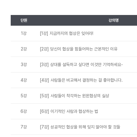
단원
강의명
1강
[1강] 지금까지의 협상은 잊어라!
2강
[2강] 당신이 협상을 힘들어하는 근본적인 이유
3강
[3강] 상대를 설득하고 싶다면 이것만 기억하세요-
4강
[4강] 사람들은 비교해서 결정하는 걸 좋아합니다.
5강
[5강] 사람들이 착각하는 윈윈협상의 실상
6강
[6강] 이기적인 사람과 협상하는 법
7강
[7강] 성공적인 협상을 위해 잊지 말아야 할 것들