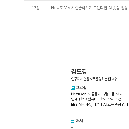
12강
Flow로 Veo3 실습하기2: 트렌디한 AI 숏폼 영
김도경
연구와 사업을 AI로 운영하는 찐 고수
프로필
NextGen AI 공동대표/랭그램 AI 대표
연세대학교 컴퓨터과학자 박사 과정
EBS AI+ 과정, 서울대 AI 교육 과정 강사
저서
-