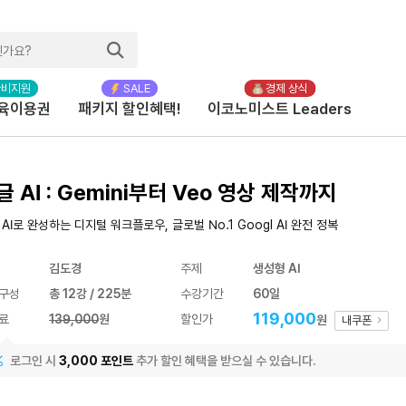
육이용권
패키지 할인혜택!
이코노미스트 Leaders
글 AI : Gemini부터 Veo 영상 제작까지
 AI로 완성하는 디지털 워크플로우, 글로벌 No.1 Googl AI 완전 정복
김도경
주제
생성형 AI
구성
총 12강 / 225분
수강기간
60일
119,000
료
139,000
원
할인가
원
내쿠폰
로그인 시
3,000 포인트
추가 할인 혜택을 받으실 수 있습니다.