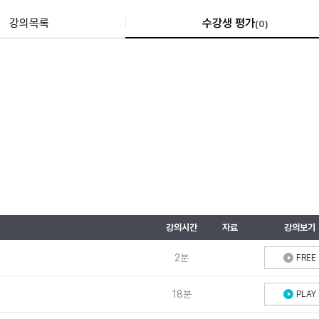
강의목록
수강생 평가
(
0
)
강의시간
자료
강의보기
2분
FREE
18분
PLAY