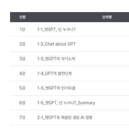
단원
강의명
1강
1-1_챗GPT, 넌 누구니?
2강
1-2_Chat about GPT
3강
1-3_챗GPT의 자기소개
4강
1-4_GPT의 발전단계
5강
1-5_챗GPT의 인기비결
6강
1-6_챗GPT, 넌 누구니?_Summary
7강
2-1_챗GPT로 촉발된 생성 AI 경쟁