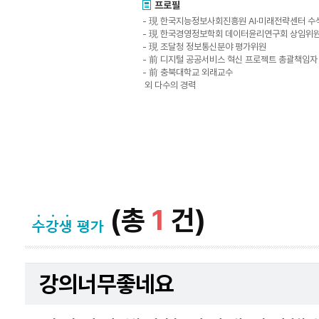
프로필
- 現 한국지능정보사회진흥원 AI·미래전략센터 
- 現 한국경영정보학회 데이터윤리연구회 상임위
- 現 조달청 정보통신분야 평가위원
- 前 디지털 공공서비스 혁신 프로젝트 총괄책임자
- 前 충북대학교 외래교수
외 다수의 경력
(총
1
건)
강의너무좋네요