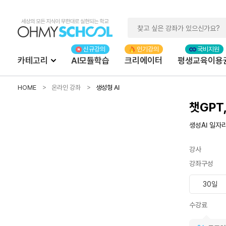
카테고리
AI모듈학습
크리에이터
평생교육이용
HOME
온라인 강좌
생성형 AI
챗GPT
생성AI 일자
강사
강좌구성
30일
수강료