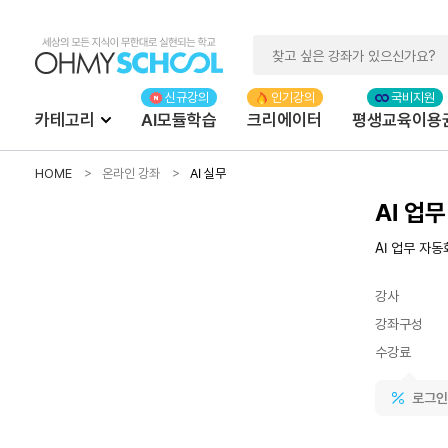
카테고리
AI모듈학습
크리에이터
평생교육이용
HOME
온라인 강좌
AI 실무
AI 업
AI 업무 자
강사
강좌구성
수강료
로그인