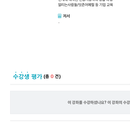
알리는사람들/잇존어페럴 등 기업 교육
저서
-
(총
0
건)
이 강좌를 수강하셨나요? 이 강좌의 수